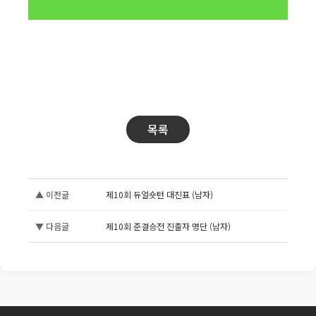
목록
▲ 이전글
제10회 듀얼숏턴 대진표 (남자)
▼ 다음글
제10회 준결승전 진출자 명단 (남자)